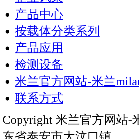
产品中心
按载体分类系列
产品应用
检测设备
米兰官方网站-米兰mil
联系方式
Copyright 米兰官方网
东省泰安市大汶口镇