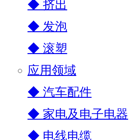
◆ 挤出
◆ 发泡
◆ 滚塑
应用领域
◆ 汽车配件
◆ 家电及电子电器
◆ 电线电缆