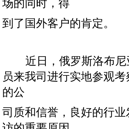
场的同时，得
到了
国外客户的肯定。
近日，俄罗斯洛布尼亚
员来我司进行实地参观考
的公
司质和信誉，良好的行业
访的重要原因。