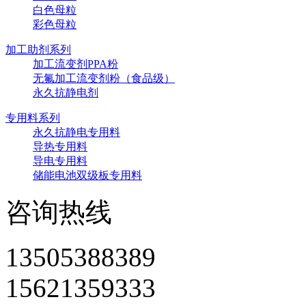
白色母粒
彩色母粒
加工助剂系列
加工流变剂PPA粉
无氟加工流变剂粉（食品级）
永久抗静电剂
专用料系列
永久抗静电专用料
导热专用料
导电专用料
储能电池双级板专用料
咨询热线
13505388389
15621359333