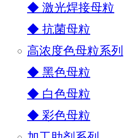
◆ 激光焊接母粒
◆ 抗菌母粒
高浓度色母粒系列
◆ 黑色母粒
◆ 白色母粒
◆ 彩色母粒
加工助剂系列