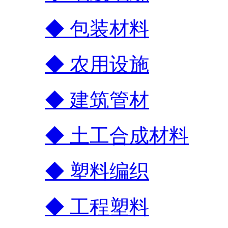
◆ 包装材料
◆ 农用设施
◆ 建筑管材
◆ 土工合成材料
◆ 塑料编织
◆ 工程塑料