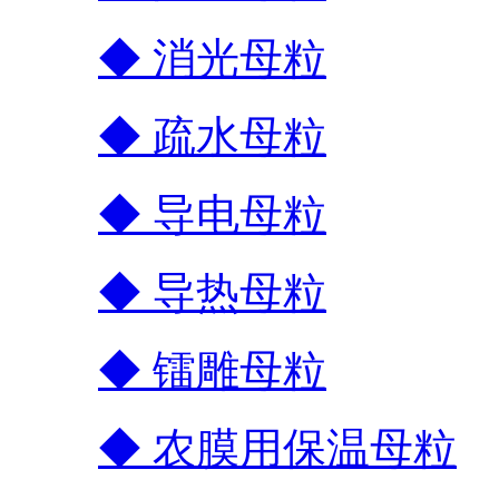
◆ 消光母粒
◆ 疏水母粒
◆ 导电母粒
◆ 导热母粒
◆ 镭雕母粒
◆ 农膜用保温母粒