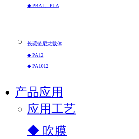
◆ PBAT、PLA
长碳链尼龙载体
◆ PA12
◆ PA1012
产品应用
应用工艺
◆ 吹膜