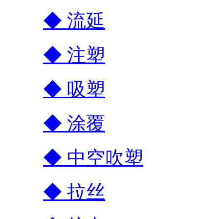
◆ 流延
◆ 注塑
◆ 吸塑
◆ 涂覆
◆ 中空吹塑
◆ 拉丝