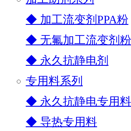
◆ 加工流变剂PPA粉
◆ 无氟加工流变剂
◆ 永久抗静电剂
专用料系列
◆ 永久抗静电专用
◆ 导热专用料