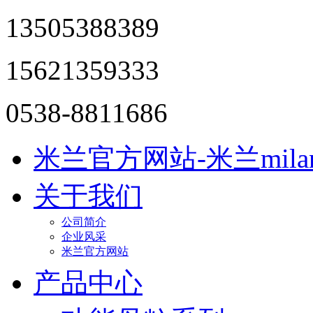
13505388389
15621359333
0538-8811686
米兰官方网站-米兰mil
关于我们
公司简介
企业风采
米兰官方网站
产品中心