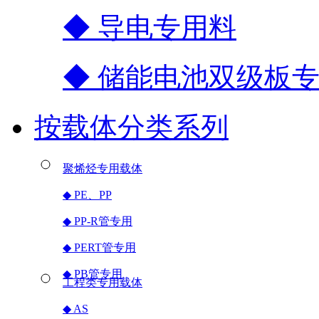
◆ 导电专用料
◆ 储能电池双级板
按载体分类系列
聚烯烃专用载体
◆ PE、PP
◆ PP-R管专用
◆ PERT管专用
◆ PB管专用
工程类专用载体
◆ AS