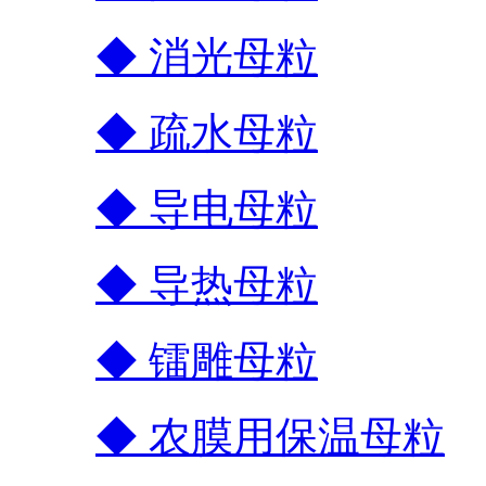
◆ 消光母粒
◆ 疏水母粒
◆ 导电母粒
◆ 导热母粒
◆ 镭雕母粒
◆ 农膜用保温母粒