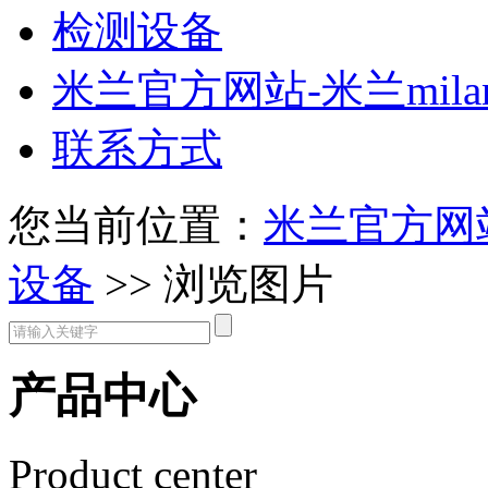
检测设备
米兰官方网站-米兰mil
联系方式
您当前位置：
米兰官方网站
设备
>> 浏览图片
产品中心
Product center