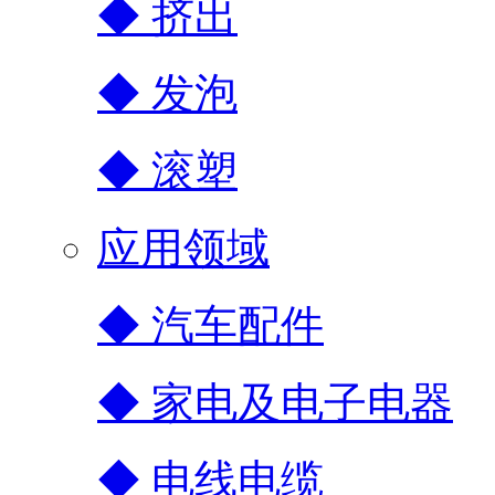
◆ 挤出
◆ 发泡
◆ 滚塑
应用领域
◆ 汽车配件
◆ 家电及电子电器
◆ 电线电缆