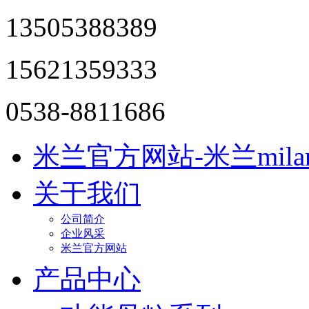
13505388389
15621359333
0538-8811686
米兰官方网站-米兰mil
关于我们
公司简介
企业风采
米兰官方网站
产品中心