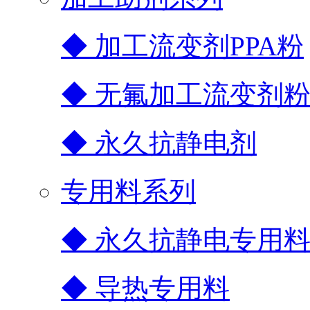
◆ 加工流变剂PPA粉
◆ 无氟加工流变剂
◆ 永久抗静电剂
专用料系列
◆ 永久抗静电专用
◆ 导热专用料