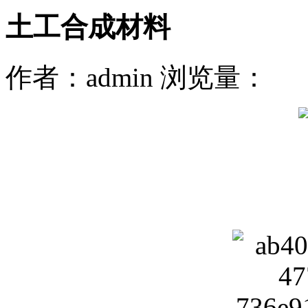
土工合成材料
作者：admin 浏览量：