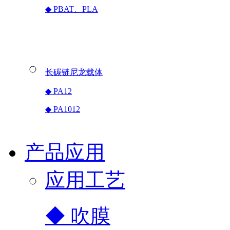
◆ PBAT、PLA
长碳链尼龙载体
◆ PA12
◆ PA1012
产品应用
应用工艺
◆ 吹膜