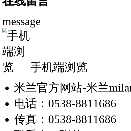
在线留言
message
手机端浏览
米兰官方网站-米兰mil
电话：0538-8811686
传真：0538-8811686