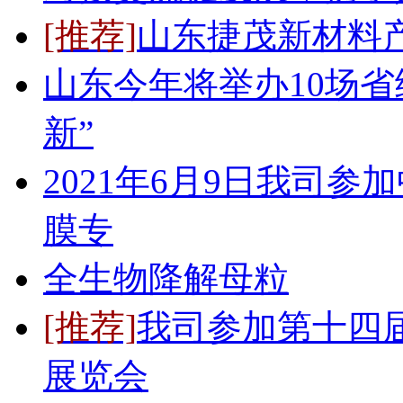
[推荐]
山东捷茂新材料
山东今年将举办10场省
新”
2021年6月9日我司
膜专
全生物降解母粒
[推荐]
我司参加第十四
展览会