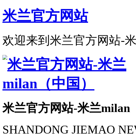
米兰官方网站
欢迎来到米兰官方网站-米兰
米兰官方网站-米兰mila
SHANDONG JIEMAO NEW