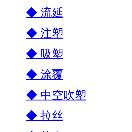
◆ 流延
◆ 注塑
◆ 吸塑
◆ 涂覆
◆ 中空吹塑
◆ 拉丝