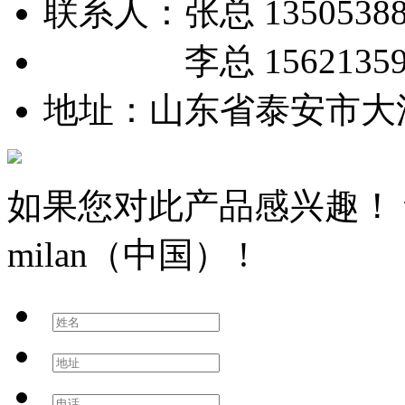
联系人：张总 13505388
李总 156213593
地址：山东省泰安市大
如果您对此产品感兴趣！
milan（中国） !