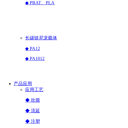
◆ PBAT、PLA
长碳链尼龙载体
◆ PA12
◆ PA1012
产品应用
应用工艺
◆ 吹膜
◆ 流延
◆ 注塑