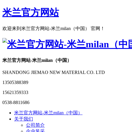
米兰官方网站
欢迎来到米兰官方网站-米兰milan（中国） 官网！
米兰官方网站-米兰milan（中国）
SHANDONG JIEMAO NEW MATERIAL CO. LTD
13505388389
15621359333
0538-8811686
米兰官方网站-米兰milan（中国）
关于我们
公司简介
企业风采