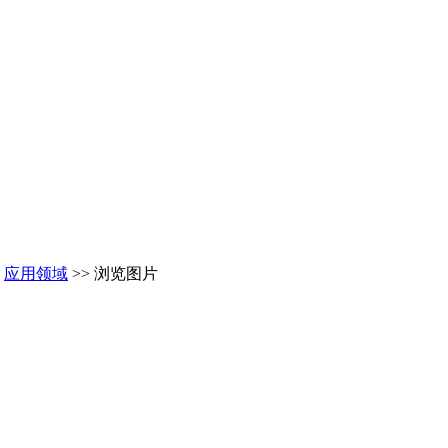
>
应用领域
>> 浏览图片