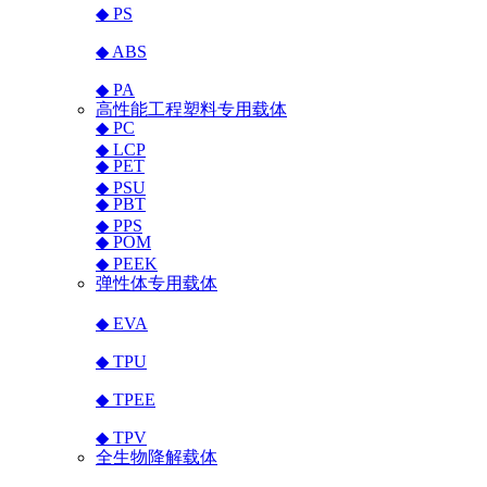
◆ PS
◆ ABS
◆ PA
高性能工程塑料专用载体
◆ PC
◆ LCP
◆ PET
◆ PSU
◆ PBT
◆ PPS
◆ POM
◆ PEEK
弹性体专用载体
◆ EVA
◆ TPU
◆ TPEE
◆ TPV
全生物降解载体