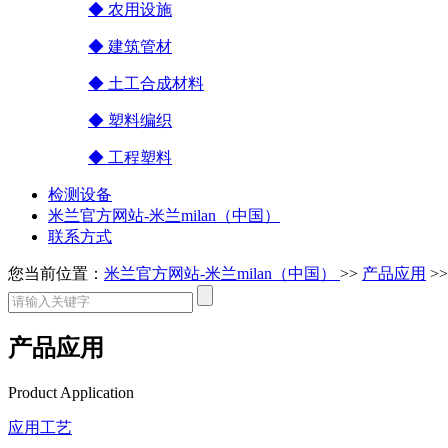
◆ 农用设施
◆ 建筑管材
◆ 土工合成材料
◆ 塑料编织
◆ 工程塑料
检测设备
米兰官方网站-米兰milan（中国）
联系方式
您当前位置：
米兰官方网站-米兰milan（中国）
>>
产品应用
>
产品应用
Product Application
应用工艺