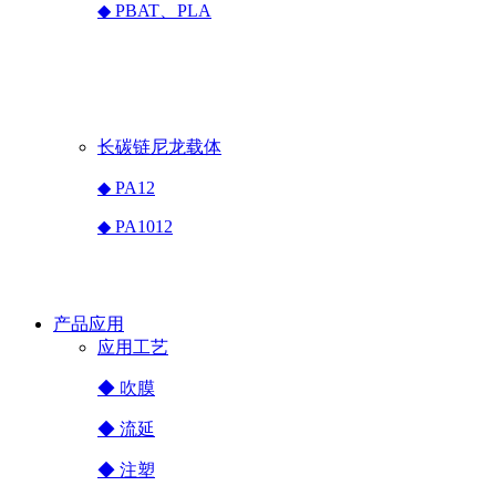
◆ PBAT、PLA
长碳链尼龙载体
◆ PA12
◆ PA1012
产品应用
应用工艺
◆ 吹膜
◆ 流延
◆ 注塑