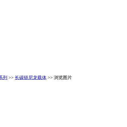
系列
>>
长碳链尼龙载体
>> 浏览图片