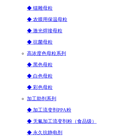
◆ 镭雕母粒
◆ 农膜用保温母粒
◆ 激光焊接母粒
◆ 抗菌母粒
高浓度色母粒系列
◆ 黑色母粒
◆ 白色母粒
◆ 彩色母粒
加工助剂系列
◆ 加工流变剂PPA粉
◆ 无氟加工流变剂粉（食品级）
◆ 永久抗静电剂