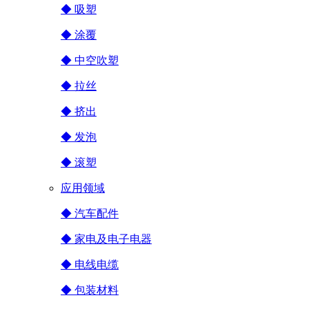
◆ 吸塑
◆ 涂覆
◆ 中空吹塑
◆ 拉丝
◆ 挤出
◆ 发泡
◆ 滚塑
应用领域
◆ 汽车配件
◆ 家电及电子电器
◆ 电线电缆
◆ 包装材料