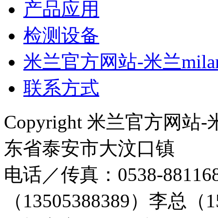
产品应用
检测设备
米兰官方网站-米兰mil
联系方式
Copyright 米兰官方网
东省泰安市大汶口镇
电话／传真：0538-881
（13505388389）李总（15