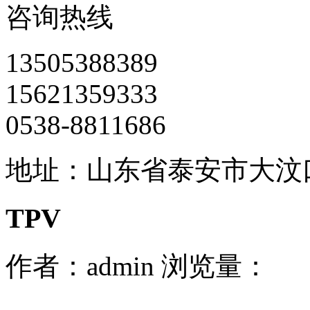
咨询热线
13505388389
15621359333
0538-8811686
地址：山东省泰安市大汶
TPV
作者：admin 浏览量：