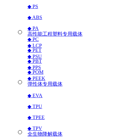
◆ PS
◆ ABS
◆ PA
高性能工程塑料专用载体
◆ PC
◆ LCP
◆ PET
◆ PSU
◆ PBT
◆ PPS
◆ POM
◆ PEEK
弹性体专用载体
◆ EVA
◆ TPU
◆ TPEE
◆ TPV
全生物降解载体