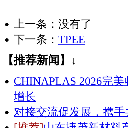
上一条：没有了
下一条：
TPEE
【推荐新闻】↓
CHINAPLAS 202
增长
对接交流促发展，携手
[推荐]
山东捷茂新材料