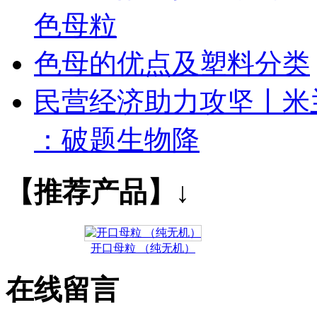
色母粒
色母的优点及塑料分类
民营经济助力攻坚丨米兰
：破题生物降
【推荐产品】↓
开口母粒 （纯无机）
在线留言