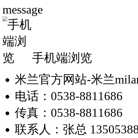
message
手机端浏览
米兰官方网站-米兰mil
电话：0538-8811686
传真：0538-8811686
联系人：张总 13505388