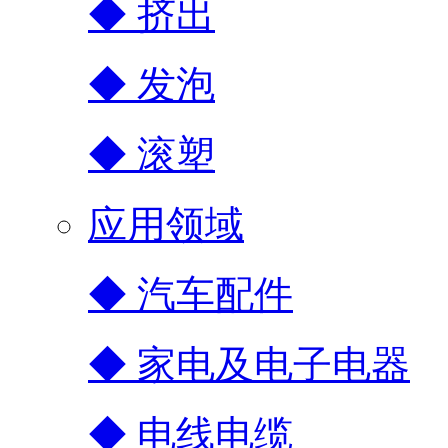
◆ 挤出
◆ 发泡
◆ 滚塑
应用领域
◆ 汽车配件
◆ 家电及电子电器
◆ 电线电缆