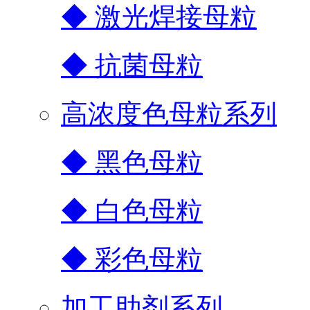
◆ 激光焊接母粒
◆ 抗菌母粒
高浓度色母粒系列
◆ 黑色母粒
◆ 白色母粒
◆ 彩色母粒
加工助剂系列