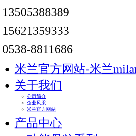
13505388389
15621359333
0538-8811686
米兰官方网站-米兰mil
关于我们
公司简介
企业风采
米兰官方网站
产品中心