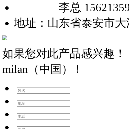
李总 156213593
地址：山东省泰安市大
如果您对此产品感兴趣！
milan（中国） !