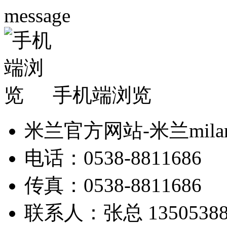
message
手机端浏览
米兰官方网站-米兰mil
电话：0538-8811686
传真：0538-8811686
联系人：张总 13505388