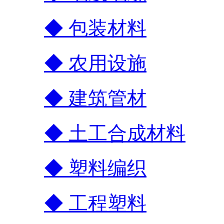
◆ 包装材料
◆ 农用设施
◆ 建筑管材
◆ 土工合成材料
◆ 塑料编织
◆ 工程塑料