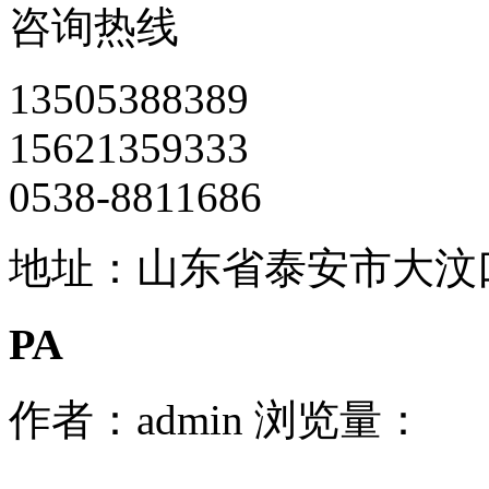
咨询热线
13505388389
15621359333
0538-8811686
地址：山东省泰安市大汶
PA
作者：admin 浏览量：