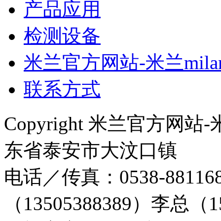
产品应用
检测设备
米兰官方网站-米兰mil
联系方式
Copyright 米兰官方网
东省泰安市大汶口镇
电话／传真：0538-881
（13505388389）李总（15