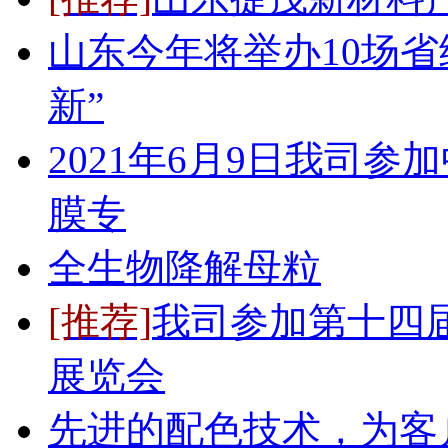
山东今年将举办10场省
新”
2021年6月9日我司
膜专
全生物降解母粒
[推荐]
我司参加第十四
展览会
先进的配色技术，为客