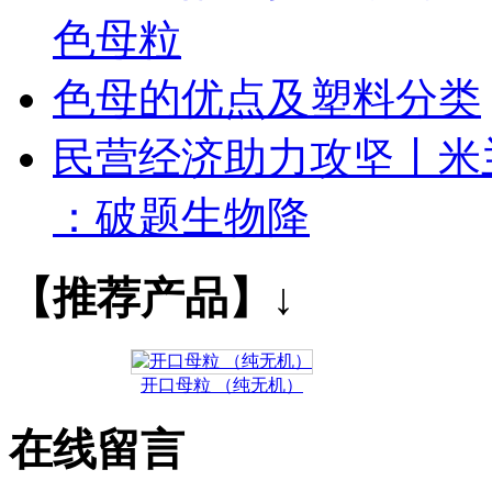
色母粒
色母的优点及塑料分类
民营经济助力攻坚丨米兰
：破题生物降
【推荐产品】↓
开口母粒 （纯无机）
在线留言