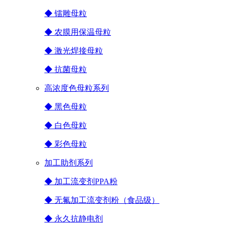
◆ 镭雕母粒
◆ 农膜用保温母粒
◆ 激光焊接母粒
◆ 抗菌母粒
高浓度色母粒系列
◆ 黑色母粒
◆ 白色母粒
◆ 彩色母粒
加工助剂系列
◆ 加工流变剂PPA粉
◆ 无氟加工流变剂粉（食品级）
◆ 永久抗静电剂