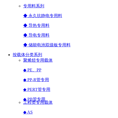
专用料系列
◆ 永久抗静电专用料
◆ 导热专用料
◆ 导电专用料
◆ 储能电池双级板专用料
按载体分类系列
聚烯烃专用载体
◆ PE、PP
◆ PP-R管专用
◆ PERT管专用
◆ PB管专用
工程类专用载体
◆ AS