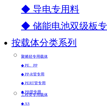
◆ 导电专用料
◆ 储能电池双级板
按载体分类系列
聚烯烃专用载体
◆ PE、PP
◆ PP-R管专用
◆ PERT管专用
◆ PB管专用
工程类专用载体
◆ AS