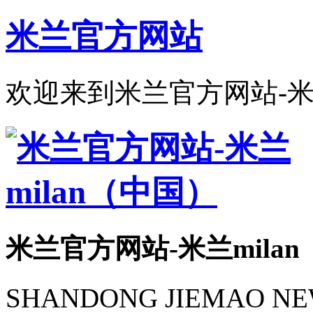
米兰官方网站
欢迎来到米兰官方网站-米兰
米兰官方网站-米兰mila
SHANDONG JIEMAO NEW