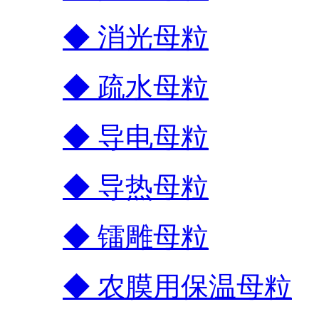
◆ 消光母粒
◆ 疏水母粒
◆ 导电母粒
◆ 导热母粒
◆ 镭雕母粒
◆ 农膜用保温母粒