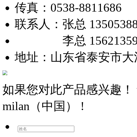
传真：0538-8811686
联系人：张总 13505388
李总 156213593
地址：山东省泰安市大
如果您对此产品感兴趣！
milan（中国） !