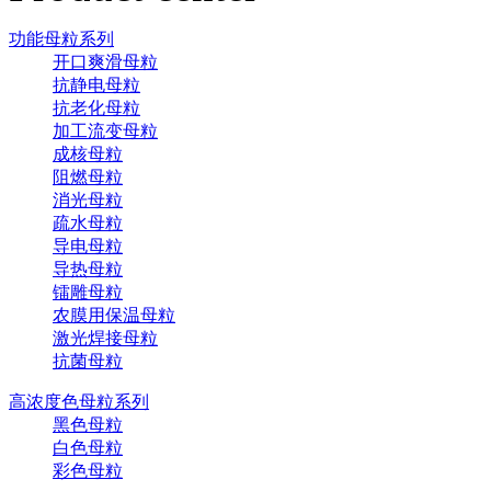
功能母粒系列
开口爽滑母粒
抗静电母粒
抗老化母粒
加工流变母粒
成核母粒
阻燃母粒
消光母粒
疏水母粒
导电母粒
导热母粒
镭雕母粒
农膜用保温母粒
激光焊接母粒
抗菌母粒
高浓度色母粒系列
黑色母粒
白色母粒
彩色母粒