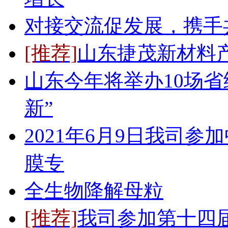
对接交流促发展，携手
[推荐]
山东捷茂新材料
山东今年将举办10场省
新”
2021年6月9日我司
膜专
全生物降解母粒
[推荐]
我司参加第十四