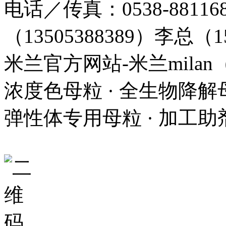
电话／传真：0538-881
（13505388389）李总（15
米兰官方网站-米兰milan
浓度色母粒 · 全生物降解
弹性体专用母粒 · 加工助