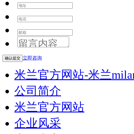
立即咨询
米兰官方网站-米兰mil
公司简介
米兰官方网站
企业风采