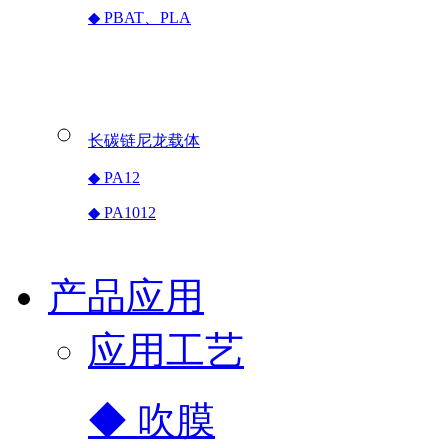
◆ PBAT、PLA
长碳链尼龙载体
◆ PA12
◆ PA1012
产品应用
应用工艺
◆ 吹膜