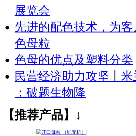
展览会
先进的配色技术，为客
色母粒
色母的优点及塑料分类
民营经济助力攻坚丨米兰
：破题生物降
【推荐产品】↓