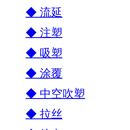
◆ 流延
◆ 注塑
◆ 吸塑
◆ 涂覆
◆ 中空吹塑
◆ 拉丝