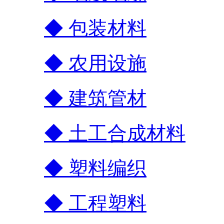
◆ 包装材料
◆ 农用设施
◆ 建筑管材
◆ 土工合成材料
◆ 塑料编织
◆ 工程塑料