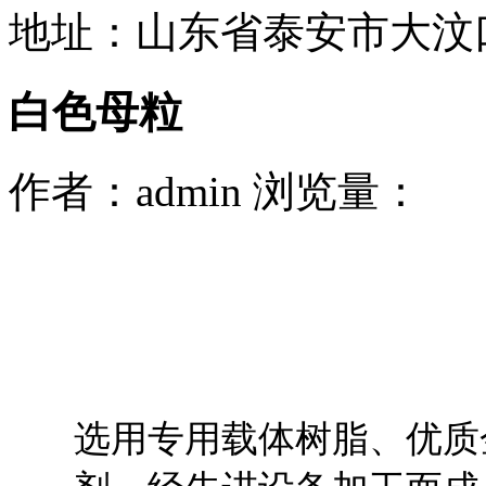
地址：山东省泰安市大汶
白色母粒
作者：admin 浏览量：
选用专用载体树脂、优质