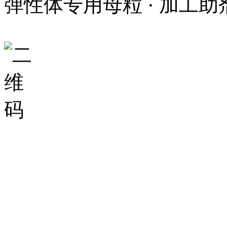
弹性体专用母粒 · 加工助