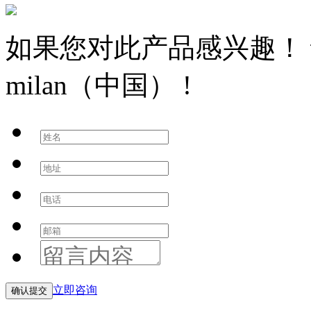
如果您对此产品感兴趣！
milan（中国） !
立即咨询