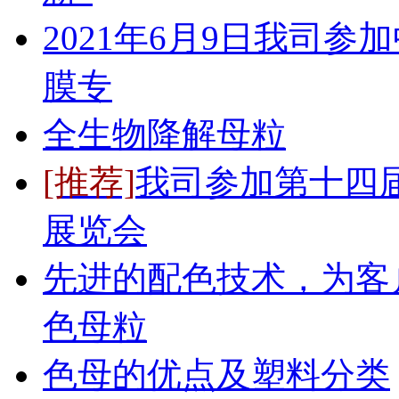
2021年6月9日我司
膜专
全生物降解母粒
[推荐]
我司参加第十四
展览会
先进的配色技术，为客
色母粒
色母的优点及塑料分类