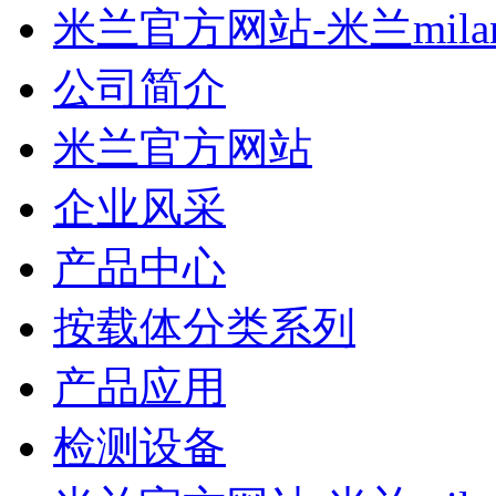
米兰官方网站-米兰mil
公司简介
米兰官方网站
企业风采
产品中心
按载体分类系列
产品应用
检测设备