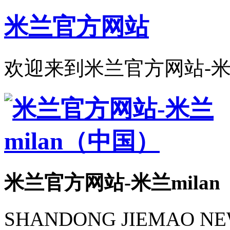
米兰官方网站
欢迎来到米兰官方网站-米兰
米兰官方网站-米兰mila
SHANDONG JIEMAO NEW