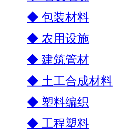
◆ 包装材料
◆ 农用设施
◆ 建筑管材
◆ 土工合成材料
◆ 塑料编织
◆ 工程塑料