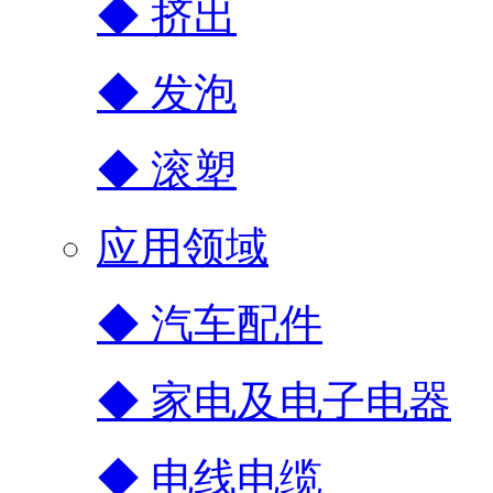
◆ 挤出
◆ 发泡
◆ 滚塑
应用领域
◆ 汽车配件
◆ 家电及电子电器
◆ 电线电缆