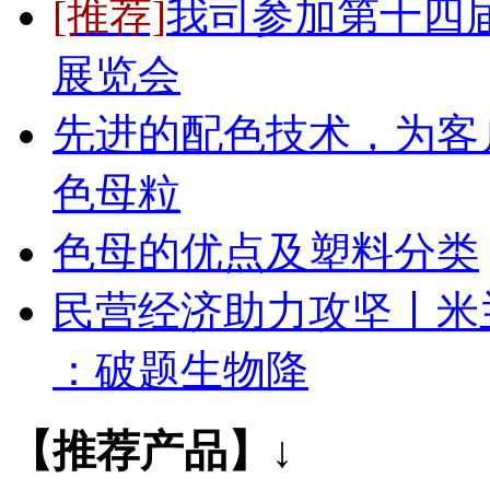
[推荐]
我司参加第十四
展览会
先进的配色技术，为客
色母粒
色母的优点及塑料分类
民营经济助力攻坚丨米兰
：破题生物降
【推荐产品】↓