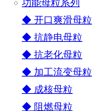
功能母粒系列
◆ 开口爽滑母粒
◆ 抗静电母粒
◆ 抗老化母粒
◆ 加工流变母粒
◆ 成核母粒
◆ 阻燃母粒