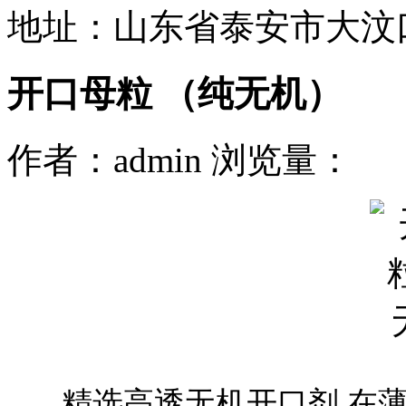
地址：山东省泰安市大汶
开口母粒 （纯无机）
作者：admin 浏览量：
精选高透无机开口剂,在