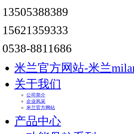
13505388389
15621359333
0538-8811686
米兰官方网站-米兰mil
关于我们
公司简介
企业风采
米兰官方网站
产品中心