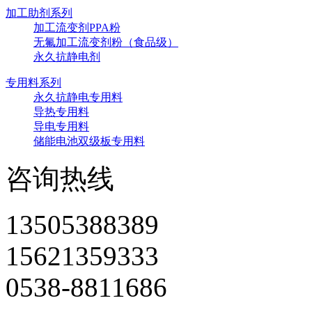
加工助剂系列
加工流变剂PPA粉
无氟加工流变剂粉（食品级）
永久抗静电剂
专用料系列
永久抗静电专用料
导热专用料
导电专用料
储能电池双级板专用料
咨询热线
13505388389
15621359333
0538-8811686