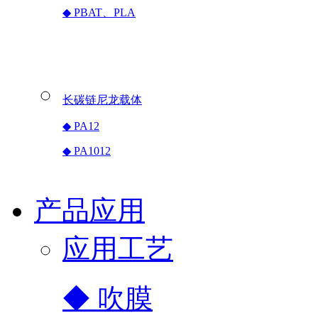
◆ PBAT、PLA
长碳链尼龙载体
◆ PA12
◆ PA1012
产品应用
应用工艺
◆ 吹膜