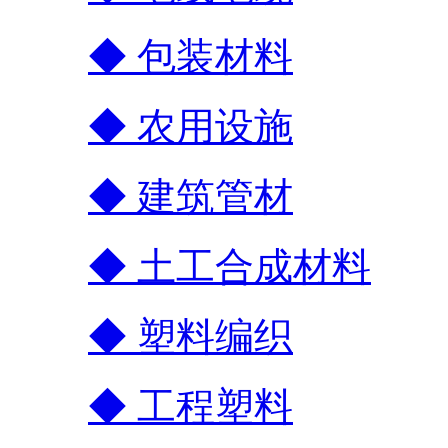
◆ 包装材料
◆ 农用设施
◆ 建筑管材
◆ 土工合成材料
◆ 塑料编织
◆ 工程塑料