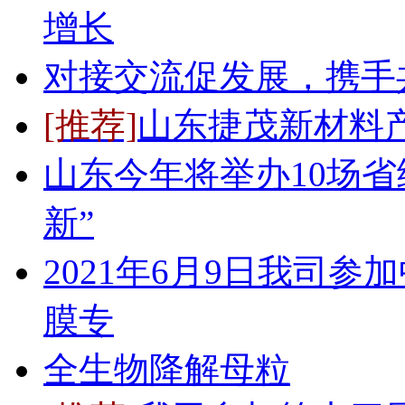
增长
对接交流促发展，携手
[推荐]
山东捷茂新材料
山东今年将举办10场省
新”
2021年6月9日我司
膜专
全生物降解母粒