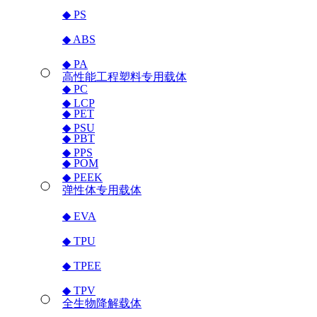
◆ PS
◆ ABS
◆ PA
高性能工程塑料专用载体
◆ PC
◆ LCP
◆ PET
◆ PSU
◆ PBT
◆ PPS
◆ POM
◆ PEEK
弹性体专用载体
◆ EVA
◆ TPU
◆ TPEE
◆ TPV
全生物降解载体