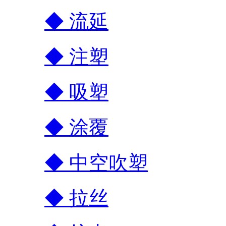
◆ 流延
◆ 注塑
◆ 吸塑
◆ 涂覆
◆ 中空吹塑
◆ 拉丝