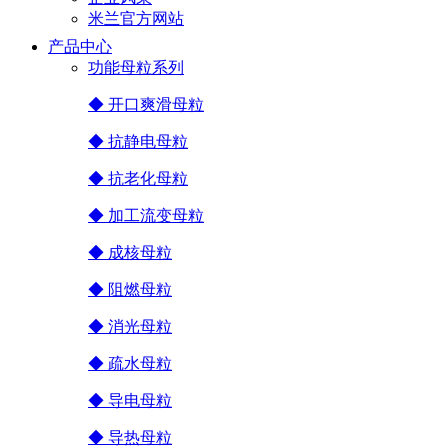
米兰官方网站
产品中心
功能母粒系列
◆ 开口爽滑母粒
◆ 抗静电母粒
◆ 抗老化母粒
◆ 加工流变母粒
◆ 成核母粒
◆ 阻燃母粒
◆ 消光母粒
◆ 疏水母粒
◆ 导电母粒
◆ 导热母粒