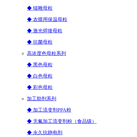
◆ 镭雕母粒
◆ 农膜用保温母粒
◆ 激光焊接母粒
◆ 抗菌母粒
高浓度色母粒系列
◆ 黑色母粒
◆ 白色母粒
◆ 彩色母粒
加工助剂系列
◆ 加工流变剂PPA粉
◆ 无氟加工流变剂粉（食品级）
◆ 永久抗静电剂