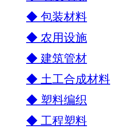
◆ 包装材料
◆ 农用设施
◆ 建筑管材
◆ 土工合成材料
◆ 塑料编织
◆ 工程塑料