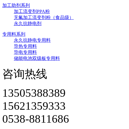
加工助剂系列
加工流变剂PPA粉
无氟加工流变剂粉（食品级）
永久抗静电剂
专用料系列
永久抗静电专用料
导热专用料
导电专用料
储能电池双级板专用料
咨询热线
13505388389
15621359333
0538-8811686