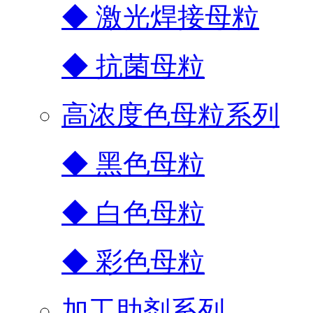
◆ 激光焊接母粒
◆ 抗菌母粒
高浓度色母粒系列
◆ 黑色母粒
◆ 白色母粒
◆ 彩色母粒
加工助剂系列