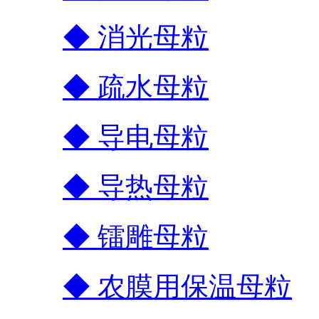
◆ 消光母粒
◆ 疏水母粒
◆ 导电母粒
◆ 导热母粒
◆ 镭雕母粒
◆ 农膜用保温母粒