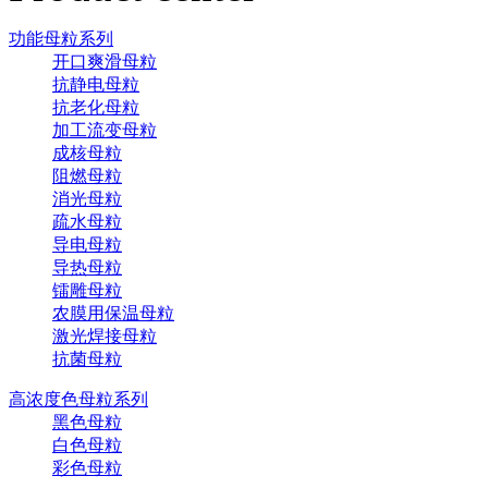
功能母粒系列
开口爽滑母粒
抗静电母粒
抗老化母粒
加工流变母粒
成核母粒
阻燃母粒
消光母粒
疏水母粒
导电母粒
导热母粒
镭雕母粒
农膜用保温母粒
激光焊接母粒
抗菌母粒
高浓度色母粒系列
黑色母粒
白色母粒
彩色母粒