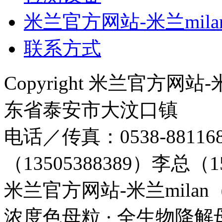
米兰官方网站-米兰mil
联系方式
Copyright 米兰官方网
东省泰安市大汶口镇
电话／传真：0538-881
（13505388389）李总（15
米兰官方网站-米兰milan
浓度色母粒 · 全生物降解