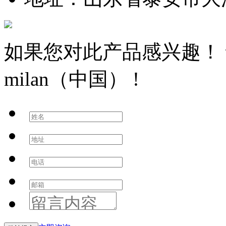
如果您对此产品感兴趣！
milan（中国） !