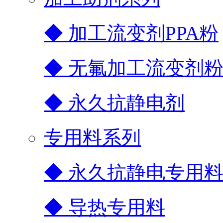
◆ 加工流变剂PPA粉
◆ 无氟加工流变剂
◆ 永久抗静电剂
专用料系列
◆ 永久抗静电专用
◆ 导热专用料