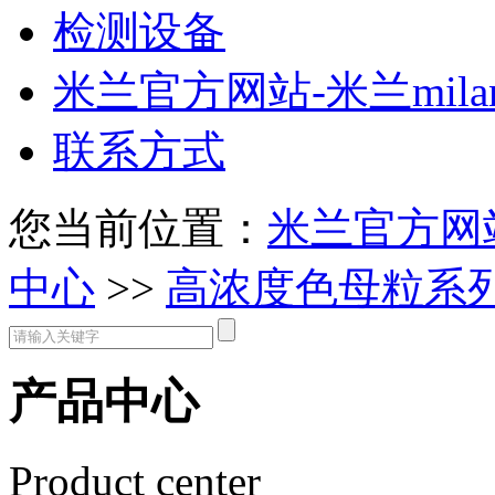
检测设备
米兰官方网站-米兰mil
联系方式
您当前位置：
米兰官方网站
中心
>>
高浓度色母粒系
产品中心
Product center