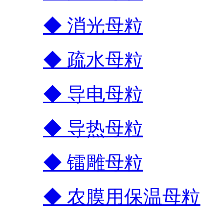
◆ 消光母粒
◆ 疏水母粒
◆ 导电母粒
◆ 导热母粒
◆ 镭雕母粒
◆ 农膜用保温母粒