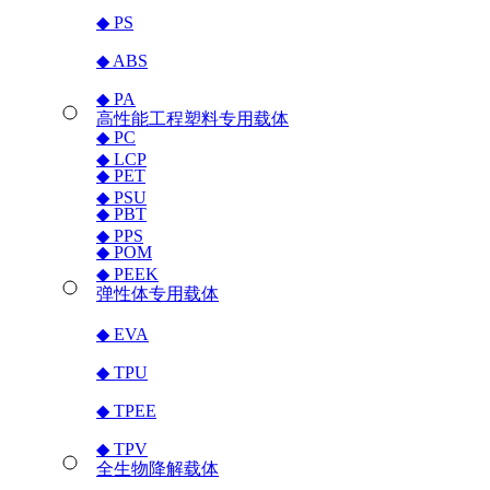
◆ PS
◆ ABS
◆ PA
高性能工程塑料专用载体
◆ PC
◆ LCP
◆ PET
◆ PSU
◆ PBT
◆ PPS
◆ POM
◆ PEEK
弹性体专用载体
◆ EVA
◆ TPU
◆ TPEE
◆ TPV
全生物降解载体