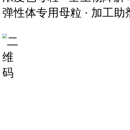
弹性体专用母粒 · 加工助