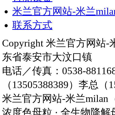
米兰官方网站-米兰mil
联系方式
Copyright 米兰官方网
东省泰安市大汶口镇
电话／传真：0538-881
（13505388389）李总（15
米兰官方网站-米兰milan
浓度色母粒 · 全生物降解