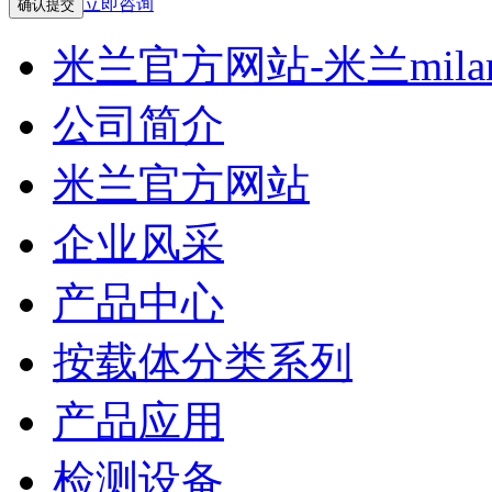
立即咨询
米兰官方网站-米兰mil
公司简介
米兰官方网站
企业风采
产品中心
按载体分类系列
产品应用
检测设备