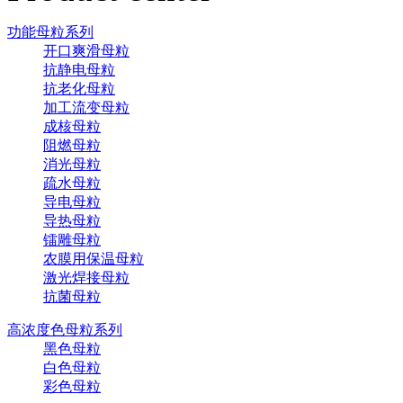
功能母粒系列
开口爽滑母粒
抗静电母粒
抗老化母粒
加工流变母粒
成核母粒
阻燃母粒
消光母粒
疏水母粒
导电母粒
导热母粒
镭雕母粒
农膜用保温母粒
激光焊接母粒
抗菌母粒
高浓度色母粒系列
黑色母粒
白色母粒
彩色母粒