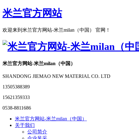
米兰官方网站
欢迎来到米兰官方网站-米兰milan（中国） 官网！
米兰官方网站-米兰milan（中国）
SHANDONG JIEMAO NEW MATERIAL CO. LTD
13505388389
15621359333
0538-8811686
米兰官方网站-米兰milan（中国）
关于我们
公司简介
企业风采