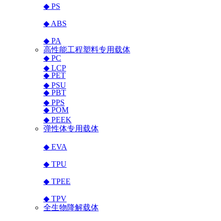
◆ PS
◆ ABS
◆ PA
高性能工程塑料专用载体
◆ PC
◆ LCP
◆ PET
◆ PSU
◆ PBT
◆ PPS
◆ POM
◆ PEEK
弹性体专用载体
◆ EVA
◆ TPU
◆ TPEE
◆ TPV
全生物降解载体