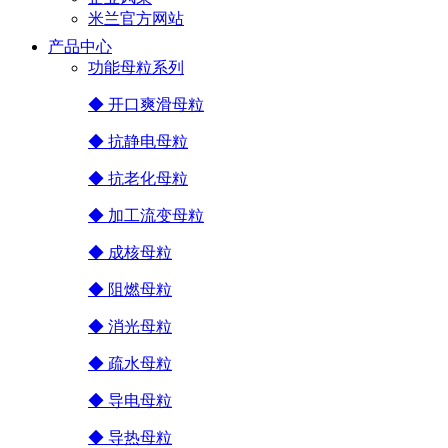
米兰官方网站
产品中心
功能母粒系列
◆ 开口爽滑母粒
◆ 抗静电母粒
◆ 抗老化母粒
◆ 加工流变母粒
◆ 成核母粒
◆ 阻燃母粒
◆ 消光母粒
◆ 疏水母粒
◆ 导电母粒
◆ 导热母粒