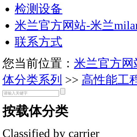
检测设备
米兰官方网站-米兰mil
联系方式
您当前位置：
米兰官方网站
体分类系列
>>
高性能工
按载体分类
Classified by carrier