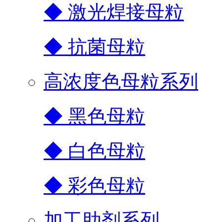
◆ 激光焊接母粒
◆ 抗菌母粒
高浓度色母粒系列
◆ 黑色母粒
◆ 白色母粒
◆ 彩色母粒
加工助剂系列