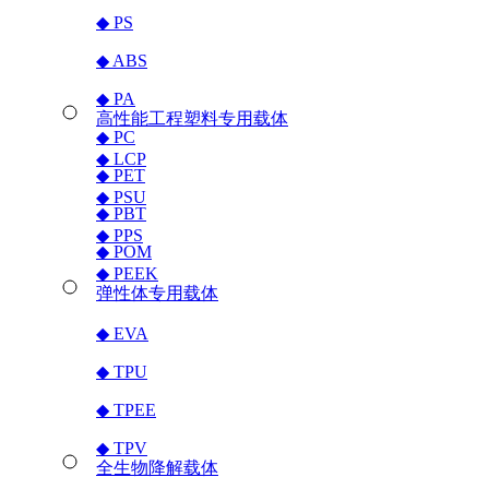
◆ PS
◆ ABS
◆ PA
高性能工程塑料专用载体
◆ PC
◆ LCP
◆ PET
◆ PSU
◆ PBT
◆ PPS
◆ POM
◆ PEEK
弹性体专用载体
◆ EVA
◆ TPU
◆ TPEE
◆ TPV
全生物降解载体