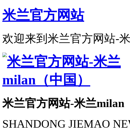
米兰官方网站
欢迎来到米兰官方网站-米兰
米兰官方网站-米兰mila
SHANDONG JIEMAO NEW