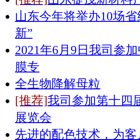
山东今年将举办10场省
新”
2021年6月9日我司
膜专
全生物降解母粒
[推荐]
我司参加第十四
展览会
先进的配色技术，为客