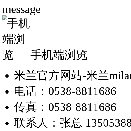
message
手机端浏览
米兰官方网站-米兰mil
电话：0538-8811686
传真：0538-8811686
联系人：张总 13505388