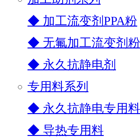
◆ 加工流变剂PPA粉
◆ 无氟加工流变剂
◆ 永久抗静电剂
专用料系列
◆ 永久抗静电专用
◆ 导热专用料