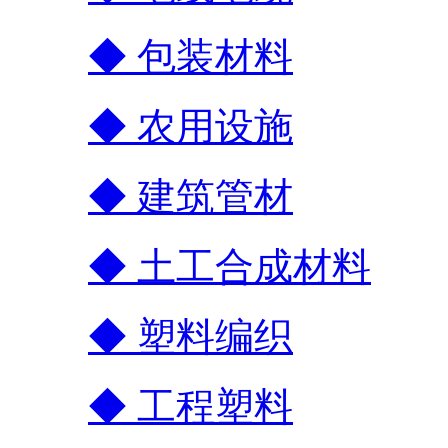
◆ 包装材料
◆ 农用设施
◆ 建筑管材
◆ 土工合成材料
◆ 塑料编织
◆ 工程塑料