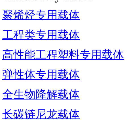
聚烯烃专用载体
工程类专用载体
高性能工程塑料专用载体
弹性体专用载体
全生物降解载体
长碳链尼龙载体