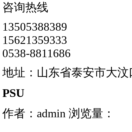
咨询热线
13505388389
15621359333
0538-8811686
地址：山东省泰安市大汶
PSU
作者：admin 浏览量：