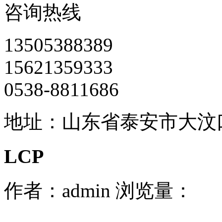
咨询热线
13505388389
15621359333
0538-8811686
地址：山东省泰安市大汶
LCP
作者：admin 浏览量：