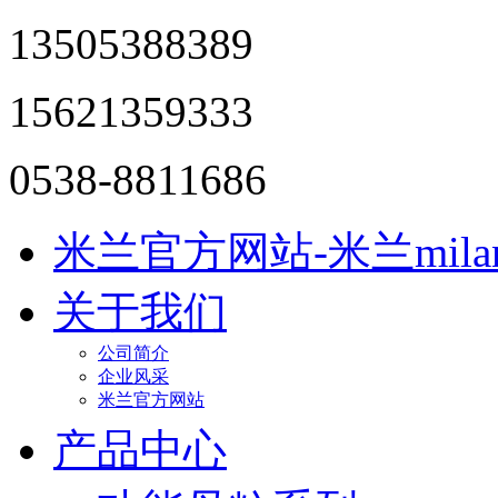
13505388389
15621359333
0538-8811686
米兰官方网站-米兰mil
关于我们
公司简介
企业风采
米兰官方网站
产品中心