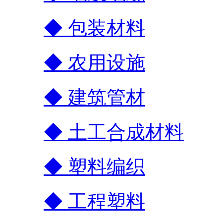
◆ 包装材料
◆ 农用设施
◆ 建筑管材
◆ 土工合成材料
◆ 塑料编织
◆ 工程塑料