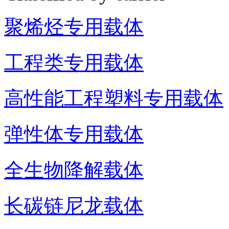
聚烯烃专用载体
工程类专用载体
高性能工程塑料专用载体
弹性体专用载体
全生物降解载体
长碳链尼龙载体