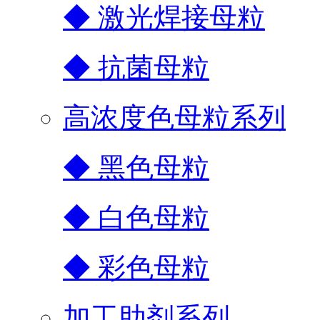
◆ 激光焊接母粒
◆ 抗菌母粒
高浓度色母粒系列
◆ 黑色母粒
◆ 白色母粒
◆ 彩色母粒
加工助剂系列