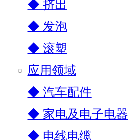
◆ 挤出
◆ 发泡
◆ 滚塑
应用领域
◆ 汽车配件
◆ 家电及电子电器
◆ 电线电缆