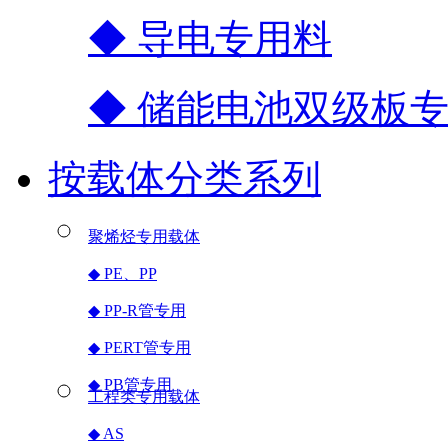
◆ 导电专用料
◆ 储能电池双级板
按载体分类系列
聚烯烃专用载体
◆ PE、PP
◆ PP-R管专用
◆ PERT管专用
◆ PB管专用
工程类专用载体
◆ AS