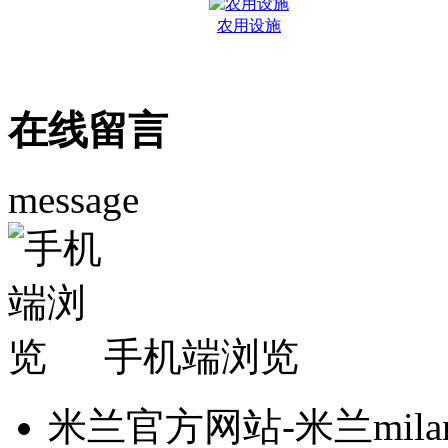
农用设施
在线留言
message
手机端浏览
米兰官方网站-米兰mil