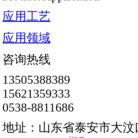
应用工艺
应用领域
咨询热线
13505388389
15621359333
0538-8811686
地址：山东省泰安市大汶