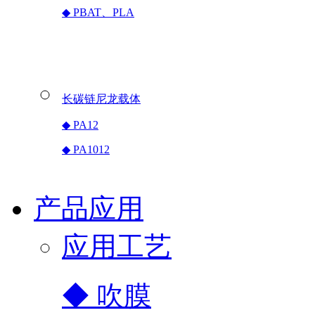
◆ PBAT、PLA
长碳链尼龙载体
◆ PA12
◆ PA1012
产品应用
应用工艺
◆ 吹膜