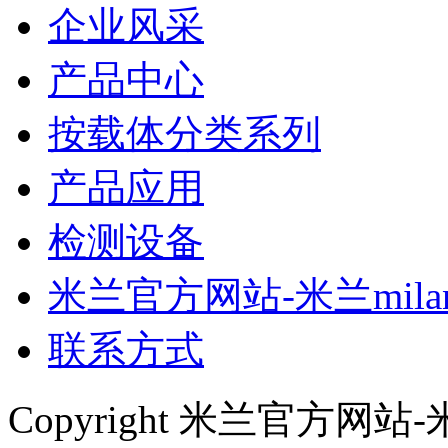
企业风采
产品中心
按载体分类系列
产品应用
检测设备
米兰官方网站-米兰mil
联系方式
Copyright 米兰官方网