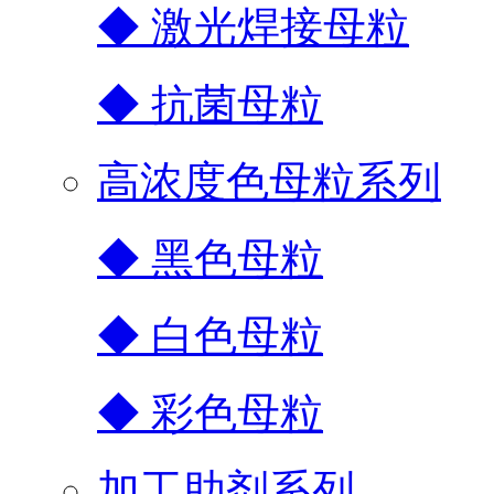
◆ 激光焊接母粒
◆ 抗菌母粒
高浓度色母粒系列
◆ 黑色母粒
◆ 白色母粒
◆ 彩色母粒
加工助剂系列