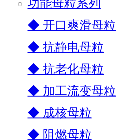
功能母粒系列
◆ 开口爽滑母粒
◆ 抗静电母粒
◆ 抗老化母粒
◆ 加工流变母粒
◆ 成核母粒
◆ 阻燃母粒