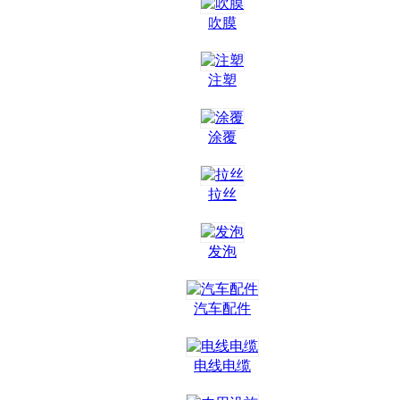
吹膜
注塑
涂覆
拉丝
发泡
汽车配件
电线电缆