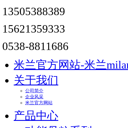
13505388389
15621359333
0538-8811686
米兰官方网站-米兰mil
关于我们
公司简介
企业风采
米兰官方网站
产品中心