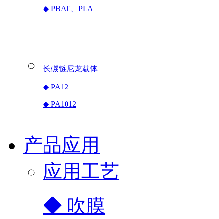
◆ PBAT、PLA
长碳链尼龙载体
◆ PA12
◆ PA1012
产品应用
应用工艺
◆ 吹膜