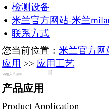
检测设备
米兰官方网站-米兰mil
联系方式
您当前位置：
米兰官方网站
应用
>>
应用工艺
产品应用
Product Application