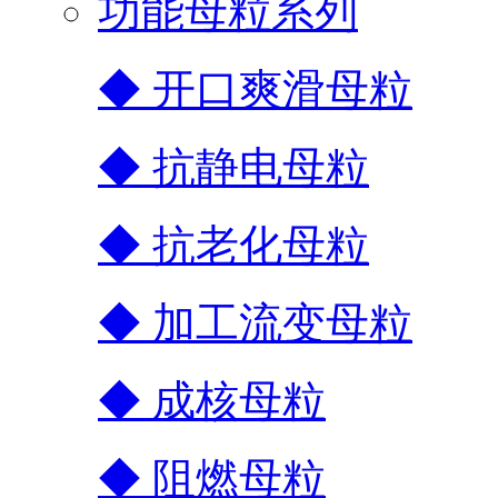
功能母粒系列
◆ 开口爽滑母粒
◆ 抗静电母粒
◆ 抗老化母粒
◆ 加工流变母粒
◆ 成核母粒
◆ 阻燃母粒