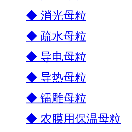
◆ 消光母粒
◆ 疏水母粒
◆ 导电母粒
◆ 导热母粒
◆ 镭雕母粒
◆ 农膜用保温母粒