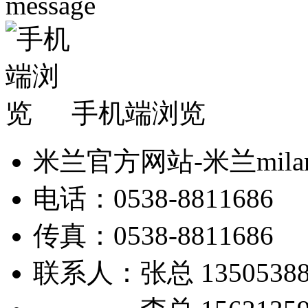
message
手机端浏览
米兰官方网站-米兰mil
电话：0538-8811686
传真：0538-8811686
联系人：张总 13505388