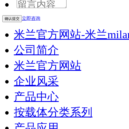
立即咨询
米兰官方网站-米兰mil
公司简介
米兰官方网站
企业风采
产品中心
按载体分类系列
产品应用