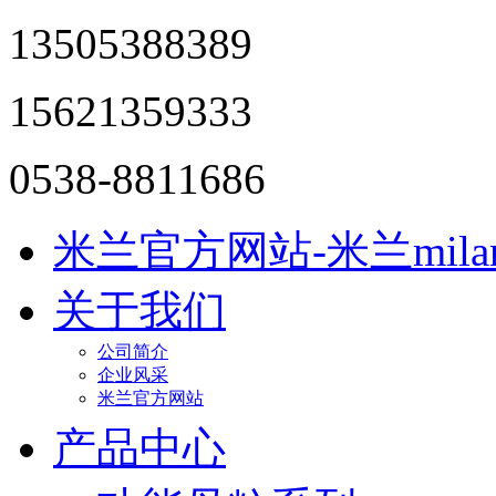
13505388389
15621359333
0538-8811686
米兰官方网站-米兰mil
关于我们
公司简介
企业风采
米兰官方网站
产品中心