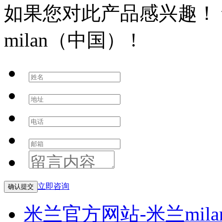
如果您对此产品感兴趣！
milan（中国） !
立即咨询
米兰官方网站-米兰mil