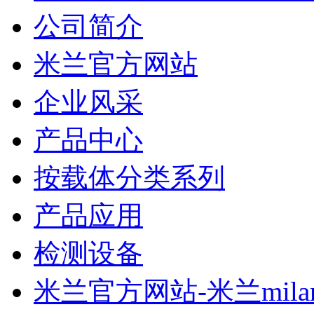
公司简介
米兰官方网站
企业风采
产品中心
按载体分类系列
产品应用
检测设备
米兰官方网站-米兰mil