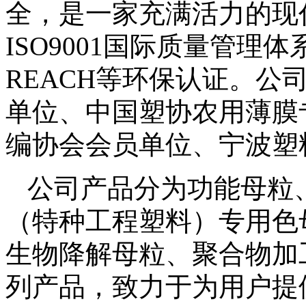
全，是一家充满活力的现
ISO9001国际质量管理
REACH等环保认证。公
单位、中国塑协农用薄膜
编协会会员单位、宁波塑
公司产品分为功能母粒
（特种工程塑料）专用色
生物降解母粒、聚合物加
列产品，致力于为用户提