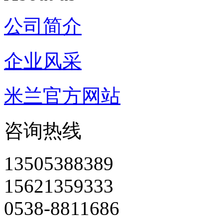
公司简介
企业风采
米兰官方网站
咨询热线
13505388389
15621359333
0538-8811686