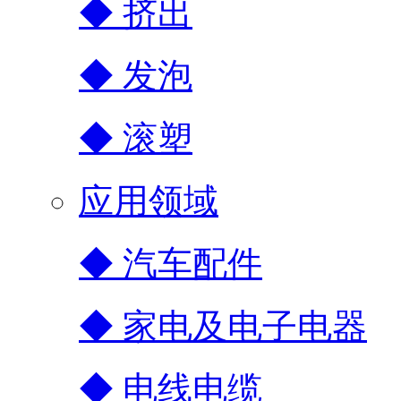
◆ 挤出
◆ 发泡
◆ 滚塑
应用领域
◆ 汽车配件
◆ 家电及电子电器
◆ 电线电缆