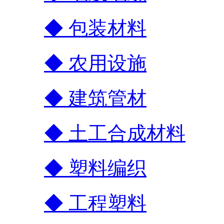
◆ 包装材料
◆ 农用设施
◆ 建筑管材
◆ 土工合成材料
◆ 塑料编织
◆ 工程塑料