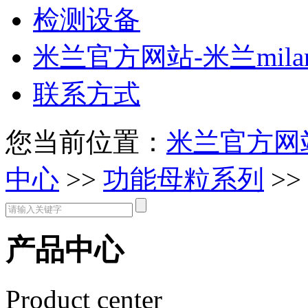
检测设备
米兰官方网站-米兰mil
联系方式
您当前位置：
米兰官方网站
中心
>>
功能母粒系列
>>
产品中心
Product center