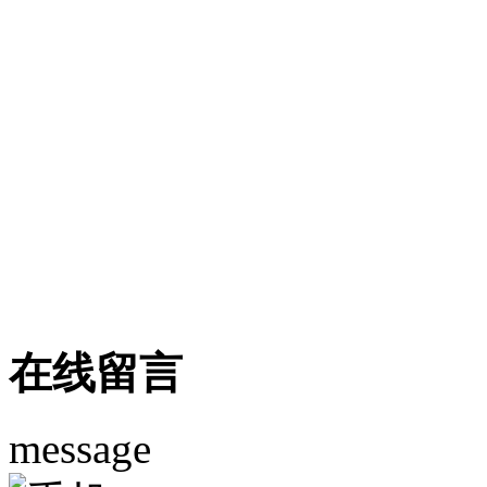
在线留言
message