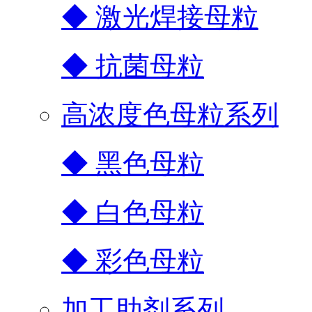
◆ 激光焊接母粒
◆ 抗菌母粒
高浓度色母粒系列
◆ 黑色母粒
◆ 白色母粒
◆ 彩色母粒
加工助剂系列