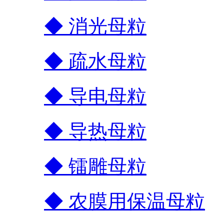
◆ 消光母粒
◆ 疏水母粒
◆ 导电母粒
◆ 导热母粒
◆ 镭雕母粒
◆ 农膜用保温母粒