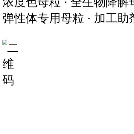
浓度色母粒 · 全生物降解
弹性体专用母粒 · 加工助