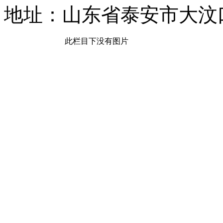
地址：山东省泰安市大汶
此栏目下没有图片