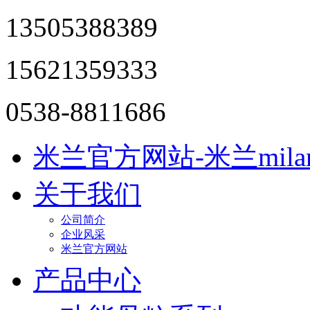
13505388389
15621359333
0538-8811686
米兰官方网站-米兰mil
关于我们
公司简介
企业风采
米兰官方网站
产品中心