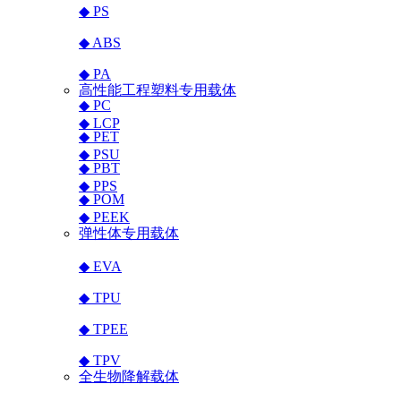
◆ PS
◆ ABS
◆ PA
高性能工程塑料专用载体
◆ PC
◆ LCP
◆ PET
◆ PSU
◆ PBT
◆ PPS
◆ POM
◆ PEEK
弹性体专用载体
◆ EVA
◆ TPU
◆ TPEE
◆ TPV
全生物降解载体