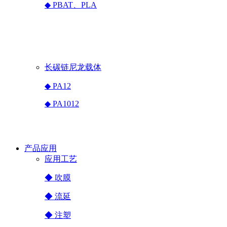
◆ PBAT、PLA
长碳链尼龙载体
◆ PA12
◆ PA1012
产品应用
应用工艺
◆ 吹膜
◆ 流延
◆ 注塑