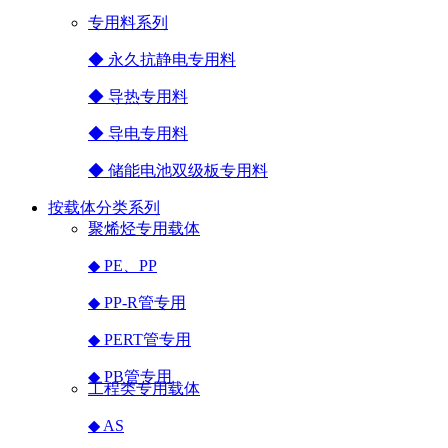
专用料系列
◆ 永久抗静电专用料
◆ 导热专用料
◆ 导电专用料
◆ 储能电池双级板专用料
按载体分类系列
聚烯烃专用载体
◆ PE、PP
◆ PP-R管专用
◆ PERT管专用
◆ PB管专用
工程类专用载体
◆ AS