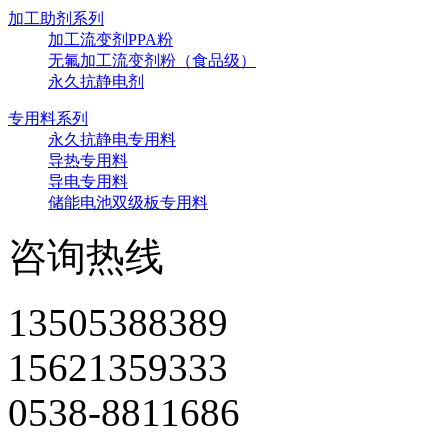
加工助剂系列
加工流变剂PPA粉
无氟加工流变剂粉（食品级）
永久抗静电剂
专用料系列
永久抗静电专用料
导热专用料
导电专用料
储能电池双级板专用料
咨询热线
13505388389
15621359333
0538-8811686