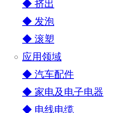
◆ 挤出
◆ 发泡
◆ 滚塑
应用领域
◆ 汽车配件
◆ 家电及电子电器
◆ 电线电缆