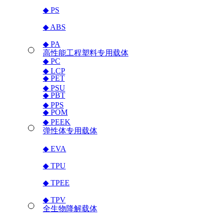
◆ PS
◆ ABS
◆ PA
高性能工程塑料专用载体
◆ PC
◆ LCP
◆ PET
◆ PSU
◆ PBT
◆ PPS
◆ POM
◆ PEEK
弹性体专用载体
◆ EVA
◆ TPU
◆ TPEE
◆ TPV
全生物降解载体