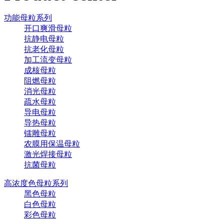
功能母粒系列
开口爽滑母粒
抗静电母粒
抗老化母粒
加工流变母粒
成核母粒
阻燃母粒
消光母粒
疏水母粒
导电母粒
导热母粒
镭雕母粒
农膜用保温母粒
激光焊接母粒
抗菌母粒
高浓度色母粒系列
黑色母粒
白色母粒
彩色母粒