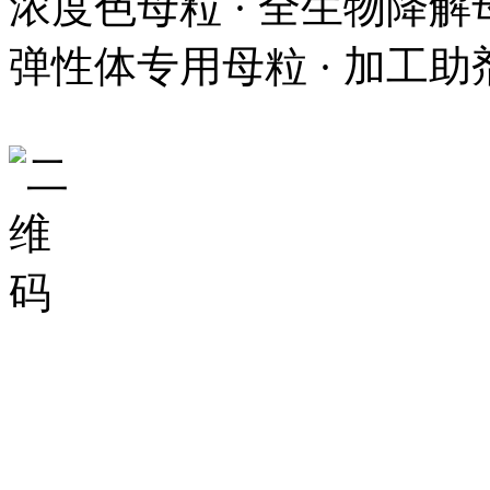
浓度色母粒 · 全生物降解
弹性体专用母粒 · 加工助