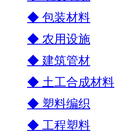
◆ 包装材料
◆ 农用设施
◆ 建筑管材
◆ 土工合成材料
◆ 塑料编织
◆ 工程塑料