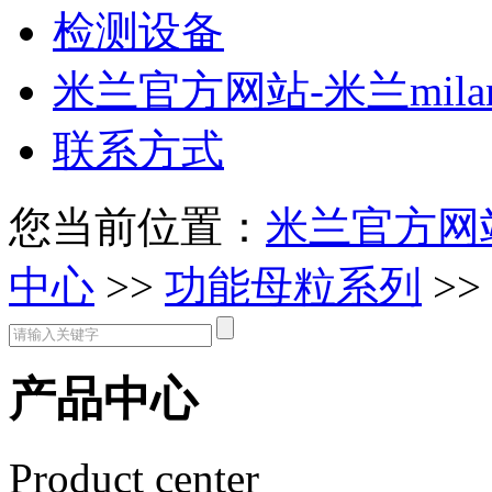
检测设备
米兰官方网站-米兰mil
联系方式
您当前位置：
米兰官方网站
中心
>>
功能母粒系列
>>
产品中心
Product center