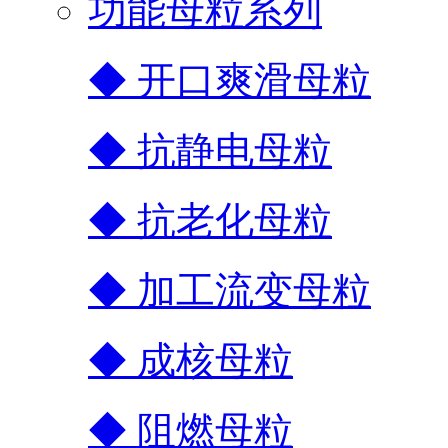
功能母粒系列
◆ 开口爽滑母粒
◆ 抗静电母粒
◆ 抗老化母粒
◆ 加工流变母粒
◆ 成核母粒
◆ 阻燃母粒