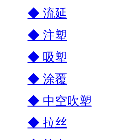
◆ 流延
◆ 注塑
◆ 吸塑
◆ 涂覆
◆ 中空吹塑
◆ 拉丝