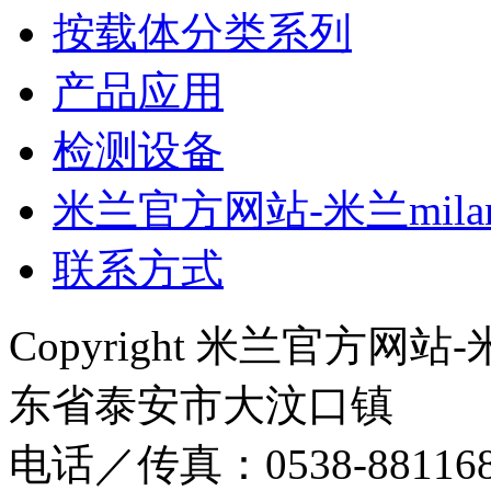
按载体分类系列
产品应用
检测设备
米兰官方网站-米兰mil
联系方式
Copyright 米兰官方网
东省泰安市大汶口镇
电话／传真：0538-881