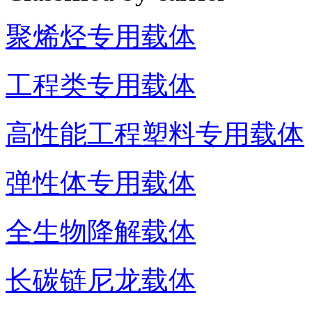
聚烯烃专用载体
工程类专用载体
高性能工程塑料专用载体
弹性体专用载体
全生物降解载体
长碳链尼龙载体