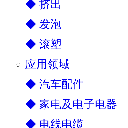
◆ 挤出
◆ 发泡
◆ 滚塑
应用领域
◆ 汽车配件
◆ 家电及电子电器
◆ 电线电缆