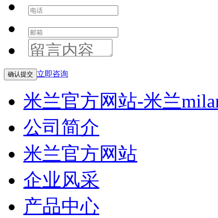
立即咨询
米兰官方网站-米兰mil
公司简介
米兰官方网站
企业风采
产品中心