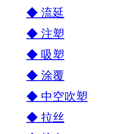
◆ 流延
◆ 注塑
◆ 吸塑
◆ 涂覆
◆ 中空吹塑
◆ 拉丝