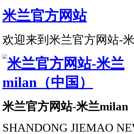
米兰官方网站
欢迎来到米兰官方网站-米兰
米兰官方网站-米兰mila
SHANDONG JIEMAO NEW