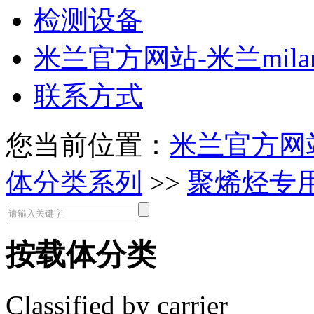
检测设备
米兰官方网站-米兰mil
联系方式
您当前位置：
米兰官方网站
体分类系列
>>
聚烯烃专
按载体分类
Classified by carrier