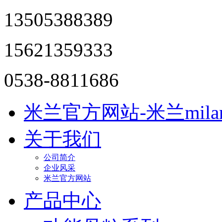
13505388389
15621359333
0538-8811686
米兰官方网站-米兰mil
关于我们
公司简介
企业风采
米兰官方网站
产品中心