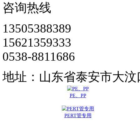
咨询热线
13505388389
15621359333
0538-8811686
地址：山东省泰安市大汶
PE、PP
PERT管专用