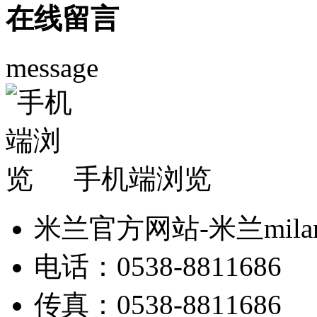
在线留言
message
手机端浏览
米兰官方网站-米兰mil
电话：0538-8811686
传真：0538-8811686