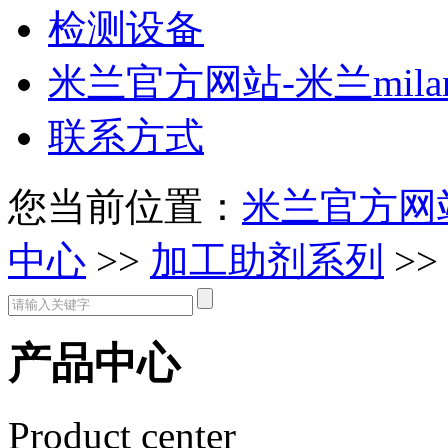
检测设备
米兰官方网站-米兰mil
联系方式
您当前位置：
米兰官方网站
中心
>>
加工助剂系列
>>
产品中心
Product center