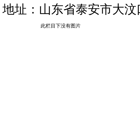
地址：山东省泰安市大汶
此栏目下没有图片