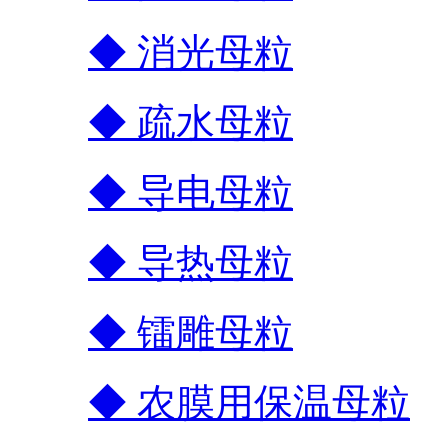
◆ 消光母粒
◆ 疏水母粒
◆ 导电母粒
◆ 导热母粒
◆ 镭雕母粒
◆ 农膜用保温母粒