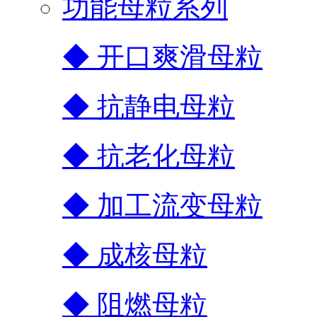
功能母粒系列
◆ 开口爽滑母粒
◆ 抗静电母粒
◆ 抗老化母粒
◆ 加工流变母粒
◆ 成核母粒
◆ 阻燃母粒