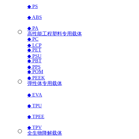
◆ PS
◆ ABS
◆ PA
高性能工程塑料专用载体
◆ PC
◆ LCP
◆ PET
◆ PSU
◆ PBT
◆ PPS
◆ POM
◆ PEEK
弹性体专用载体
◆ EVA
◆ TPU
◆ TPEE
◆ TPV
全生物降解载体