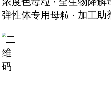
浓度色母粒 · 全生物降解
弹性体专用母粒 · 加工助