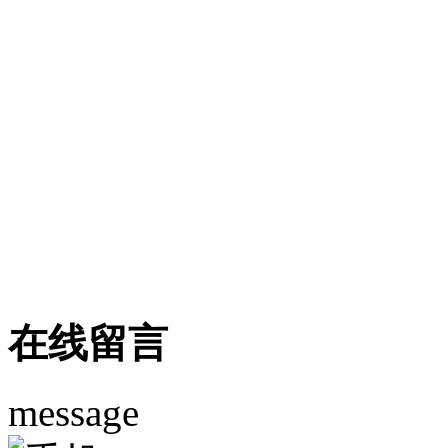
在线留言
message