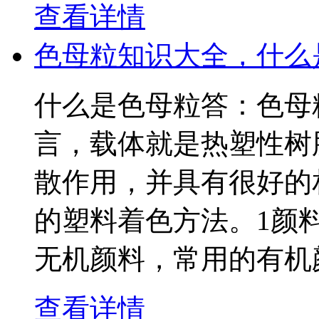
查看详情
色母粒知识大全，什么
什么是色母粒答：色母
言，载体就是热塑性树
散作用，并具有很好的
的塑料着色方法。1颜
无机颜料，常用的有机
查看详情