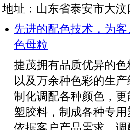
地址：山东省泰安市大汶
先进的配色技术，为客
色母粒
捷茂拥有品质优异的色
以及万余种色彩的生产
制化调配各种颜色，更
塑胶料，制成各种专用
依据客户产品需求，调