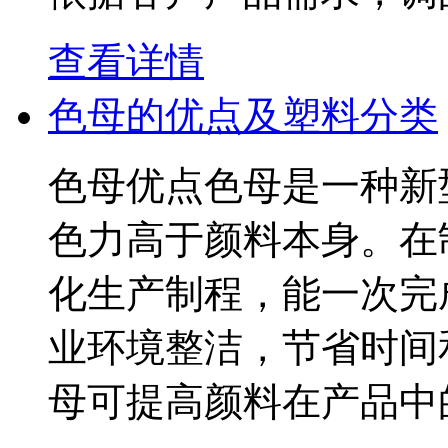
查看详情
色母的优点及塑料分类
色母优点色母是一种新
色力高于颜料本身。在
化生产制程，能一次完
业环境整洁，节省时间
母可提高颜料在产品中