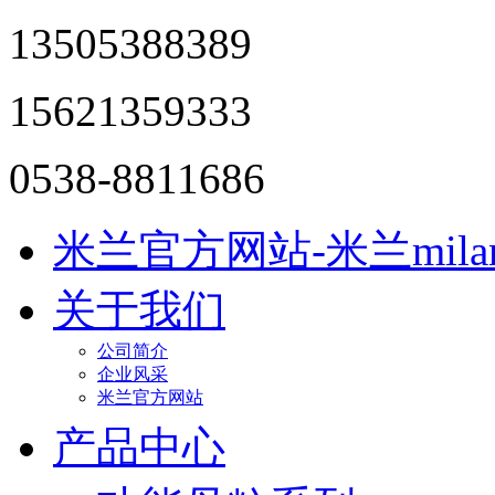
13505388389
15621359333
0538-8811686
米兰官方网站-米兰mil
关于我们
公司简介
企业风采
米兰官方网站
产品中心