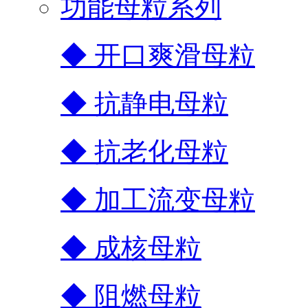
功能母粒系列
◆ 开口爽滑母粒
◆ 抗静电母粒
◆ 抗老化母粒
◆ 加工流变母粒
◆ 成核母粒
◆ 阻燃母粒