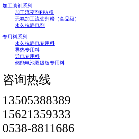
加工助剂系列
加工流变剂PPA粉
无氟加工流变剂粉（食品级）
永久抗静电剂
专用料系列
永久抗静电专用料
导热专用料
导电专用料
储能电池双级板专用料
咨询热线
13505388389
15621359333
0538-8811686