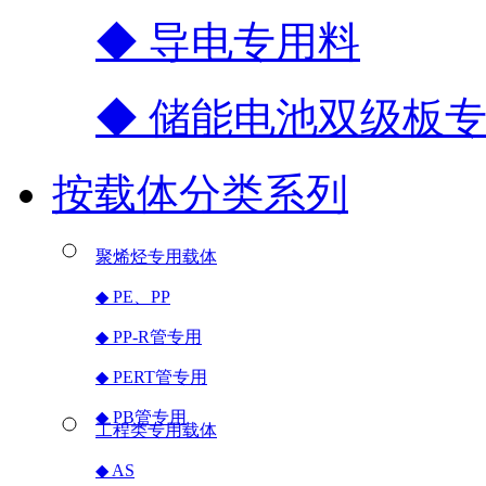
◆ 导电专用料
◆ 储能电池双级板
按载体分类系列
聚烯烃专用载体
◆ PE、PP
◆ PP-R管专用
◆ PERT管专用
◆ PB管专用
工程类专用载体
◆ AS