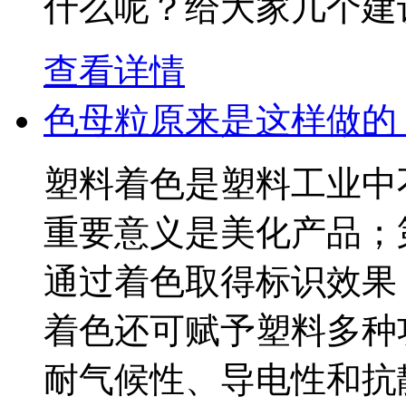
什么呢？给大家几个建
查看详情
色母粒原来是这样做的
塑料着色是塑料工业中
重要意义是美化产品；
通过着色取得标识效果
着色还可赋予塑料多种
耐气候性、导电性和抗