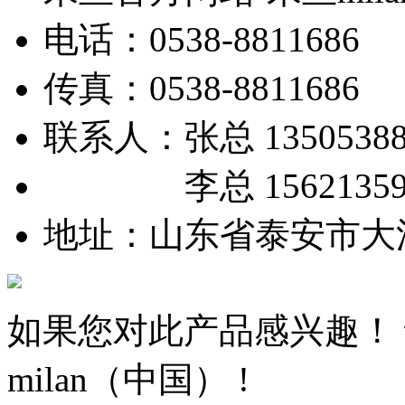
电话：0538-8811686
传真：0538-8811686
联系人：张总 13505388
李总 156213593
地址：山东省泰安市大
如果您对此产品感兴趣！
milan（中国） !