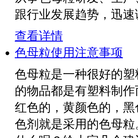
跟行业发展趋势，迅速
查看详情
色母粒使用注意事项
色母粒是一种很好的塑
的物品都是有塑料制作
红色的，黄颜色的，黑
色剂就是采用的色母粒