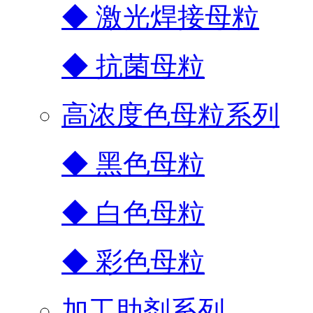
◆ 激光焊接母粒
◆ 抗菌母粒
高浓度色母粒系列
◆ 黑色母粒
◆ 白色母粒
◆ 彩色母粒
加工助剂系列