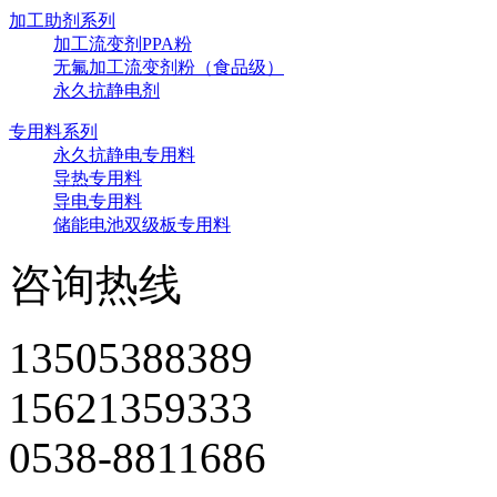
加工助剂系列
加工流变剂PPA粉
无氟加工流变剂粉（食品级）
永久抗静电剂
专用料系列
永久抗静电专用料
导热专用料
导电专用料
储能电池双级板专用料
咨询热线
13505388389
15621359333
0538-8811686