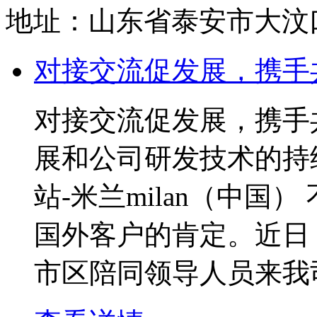
地址：山东省泰安市大汶
对接交流促发展，携手
对接交流促发展，携手
展和公司研发技术的持
站-米兰milan（中国
国外客户的肯定。近日
市区陪同领导人员来我