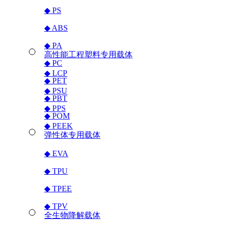
◆ PS
◆ ABS
◆ PA
高性能工程塑料专用载体
◆ PC
◆ LCP
◆ PET
◆ PSU
◆ PBT
◆ PPS
◆ POM
◆ PEEK
弹性体专用载体
◆ EVA
◆ TPU
◆ TPEE
◆ TPV
全生物降解载体